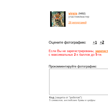
virsis
(
9492
)
участник/мастер
28 репортажей
Оцените фотографию:
+
1
+
2
Если Вы не зарегистрированы,
зарегис
с максимальных
2
-х баллов до
5
-ти.
Прокомментируйте фотографию:
Код
(защита от "роботов"):
5 символов, английские буквы и цифры