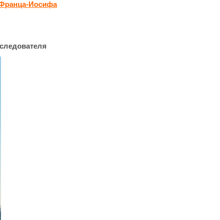
 Франца-Иосифа
сследователя