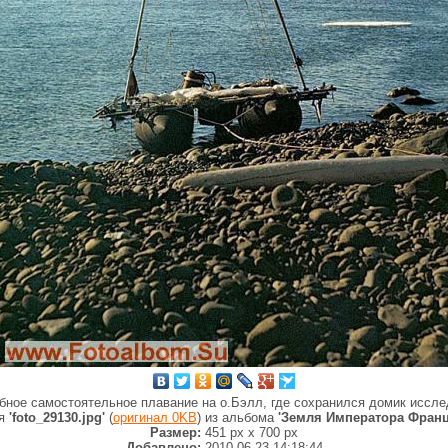
бное самостоятельное плавание на о.Бэлл, где сохранился домик иссле
ия
'foto_29130.jpg'
(
оригинал 0KB
) из альбома
'Земля Императора Франц
Размер:
451 px
x
700 px
Добавлено:
2010-06-23 14:18:44