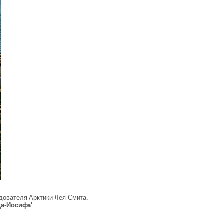
дователя Арктики Лея Смита.
а-Иосифа'
.