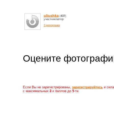
uliushka
(
437
)
участник/автор
3 репортажа
Оцените фотогр
Если Вы не зарегистрированы,
зарегистрируйтесь
и сила
с максимальных
2
-х баллов до
5
-ти.