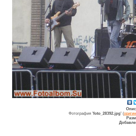
Опис
Фотография
'foto_28392.jpg'
(
ориги
Разм
Добавле