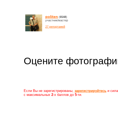
politen
(
6548
)
участник/мастер
27 репортажей
Оцените фотогр
Если Вы не зарегистрированы,
зарегистрируйтесь
и сила
с максимальных
2
-х баллов до
5
-ти.