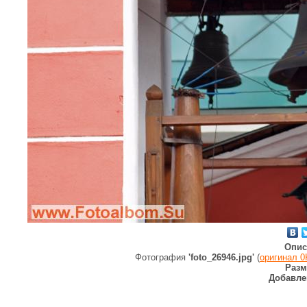
Опис
Фотография
'foto_26946.jpg'
(
оригинал 
Разм
Добавле