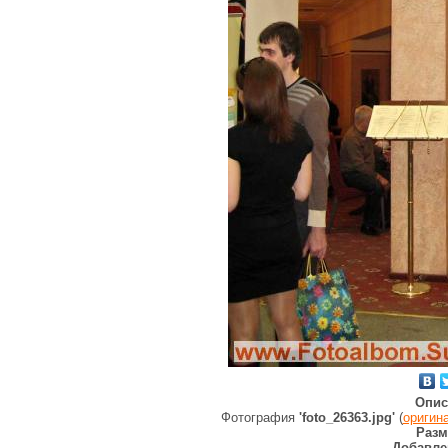
Опис
Фотография
'foto_26363.jpg'
(
оригин
Разм
Добавле