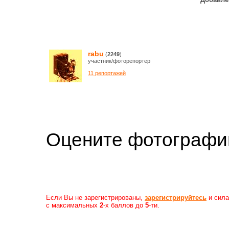
rabu
(
2249
)
участник/фоторепортер
11 репортажей
Оцените фотогр
Если Вы не зарегистрированы,
зарегистрируйтесь
и сила
с максимальных
2
-х баллов до
5
-ти.