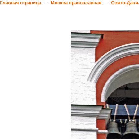
Главная страница
—
Москва православная
—
Свято-Дани