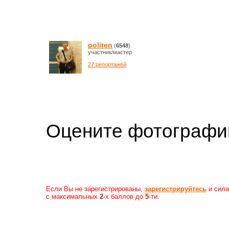
politen
(
6548
)
участник/мастер
27 репортажей
Оцените фотогр
Если Вы не зарегистрированы,
зарегистрируйтесь
и сила
с максимальных
2
-х баллов до
5
-ти.