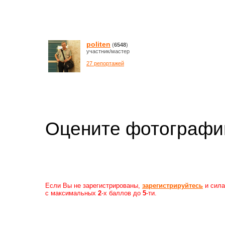
politen
(
6548
)
участник/мастер
27 репортажей
Оцените фотогр
Если Вы не зарегистрированы,
зарегистрируйтесь
и сила
с максимальных
2
-х баллов до
5
-ти.