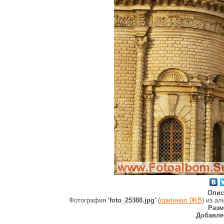
Опис
Фотография
'foto_25388.jpg'
(
оригинал 0KB
) из а
Разм
Добавле