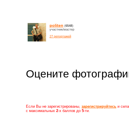
politen
(
6548
)
участник/мастер
27 репортажей
Оцените фотогр
Если Вы не зарегистрированы,
зарегистрируйтесь
и сила
с максимальных
2
-х баллов до
5
-ти.