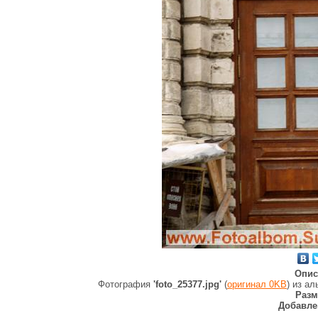
Опис
Фотография
'foto_25377.jpg'
(
оригинал 0KB
) из а
Разм
Добавле