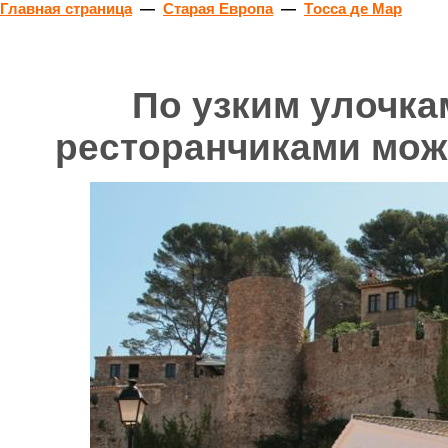
Главная страница
—
Старая Европа
—
Tосса де Мар
По узким улочка
ресторанчиками мож