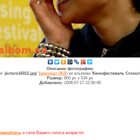
Описание фотографии:
ия
'picture16012.jpg'
(
оригинал 0KB
) из альбома
'Кинофестиваль Crossin
Размер:
800 px
x
534 px
Добавлено:
2006-07-17 22:00:00
трируйтесь
и сила Вашего голоса возрастет