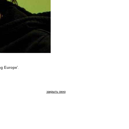
g Europe'
.
закрыть окно