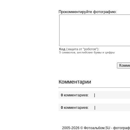
Прокомментируйте фотографию:
Код
(защита от "роботов"):
5 символов, английские буквы и цифры
Комментарии
|
0
комментариев:
|
0
комментариев:
2005-2026 © Фотоальбом.SU - фотографи