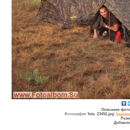
Описание фото
Фотография
'foto_23452.jpg'
(
оригин
Разм
Добавле