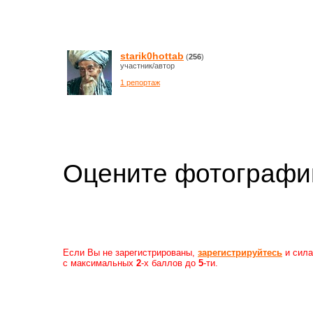
starik0hottab
(
256
)
участник/автор
1 репортаж
Оцените фотогр
Если Вы не зарегистрированы,
зарегистрируйтесь
и сила
с максимальных
2
-х баллов до
5
-ти.