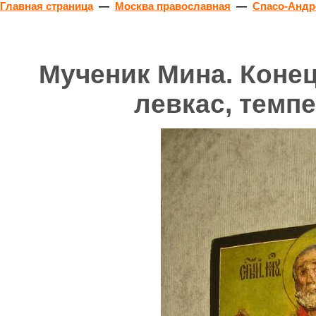
Главная страница
—
Москва православная
—
Спасо-Андр
Мученик Мина. Конец 
левкас, темпе