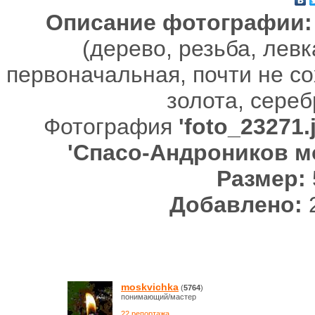
Описание фотографии:
(дерево, резьба, левк
первоначальная, почти не с
золота, сереб
Фотография
'foto_23271.
'Спасо-Андроников м
Размер:
Добавлено:
2
moskvichka
(
5764
)
понимающий/мастер
22 репортажа