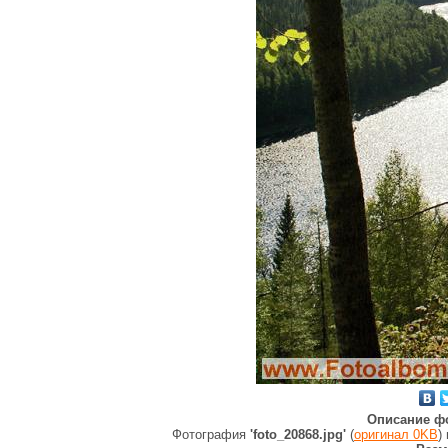
Описание ф
Фотография
'foto_20868.jpg'
(
оригинал 0KB
)