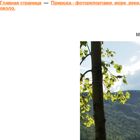
Главная страница
—
Природа - фоторепортажи, море, реки,
около.
М