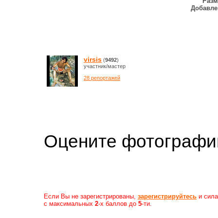
Разм
Добавле
virsis
(
9492
)
участник/мастер
28 репортажей
Оцените фотогр
Если Вы не зарегистрированы,
зарегистрируйтесь
и сила
с максимальных
2
-х баллов до
5
-ти.