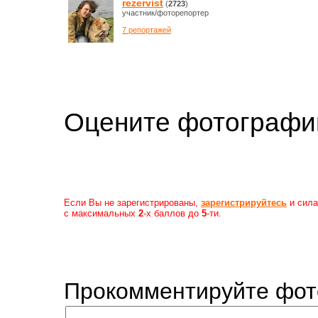
rezervist
(
2723
)
участник/фоторепортер
7 репортажей
Оцените фотогр
Если Вы не зарегистрированы,
зарегистрируйтесь
и сила
с максимальных
2
-х баллов до
5
-ти.
Прокомментируйте фот