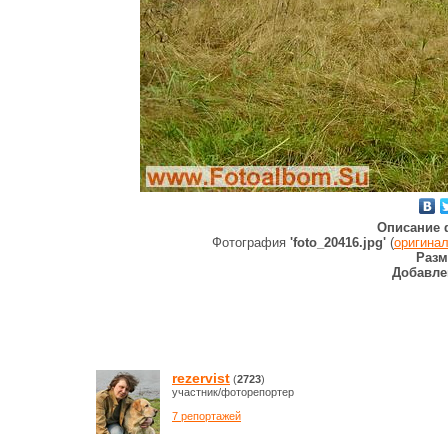
Описание 
Фотография
'foto_20416.jpg'
(
оригина
Разм
Добавле
rezervist
(
2723
)
участник/фоторепортер
7 репортажей