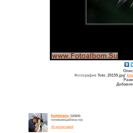
Опис
Фотография
'foto_20159.jpg'
(
ор
Разм
Добавле
luminaru
(
11924
)
понимающий/мастер
45 репортажей