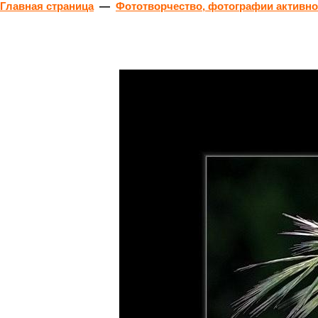
Главная страница
—
Фототворчество, фотографии активн