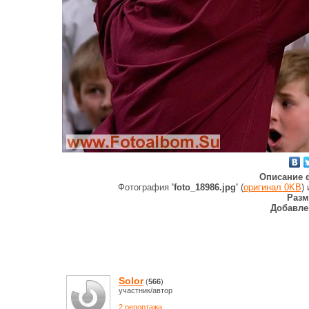
Описание 
Фотография
'foto_18986.jpg'
(
оригинал 0KB
)
Разм
Добавле
Solor
(
566
)
участник/автор
2 репортажа