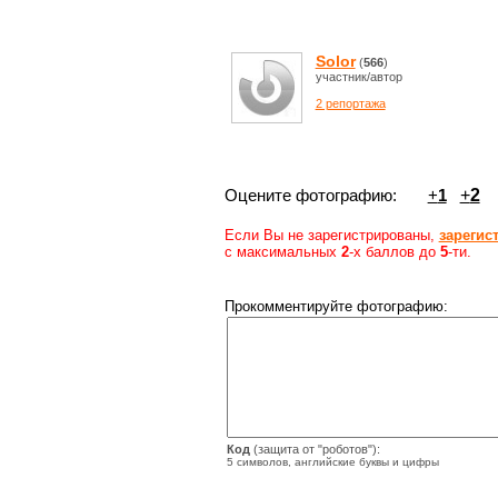
Solor
(
566
)
участник/автор
2 репортажа
Оцените фотографию:
+
1
+
2
Если Вы не зарегистрированы,
зарегис
с максимальных
2
-х баллов до
5
-ти.
Прокомментируйте фотографию:
Код
(защита от "роботов"):
5 символов, английские буквы и цифры