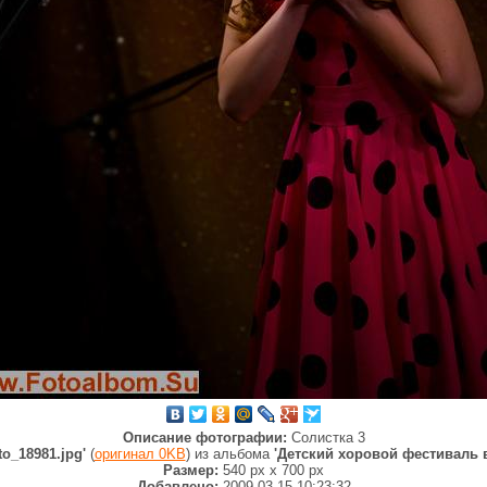
Описание фотографии:
Солистка 3
oto_18981.jpg'
(
оригинал 0KB
) из альбома
'Детский хоровой фестиваль 
Размер:
540 px
x
700 px
Добавлено:
2009-03-15 10:23:32