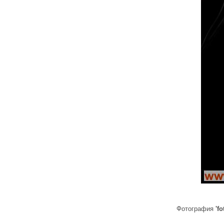
Фотография
'f