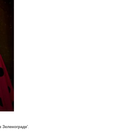
в Зеленограде'
.