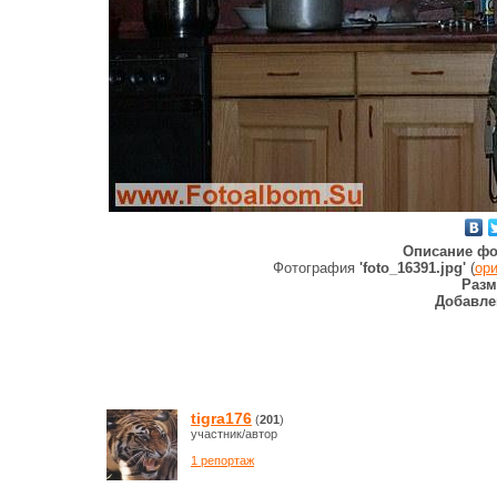
Описание фо
Фотография
'foto_16391.jpg'
(
ор
Разм
Добавле
tigra176
(
201
)
участник/автор
1 репортаж