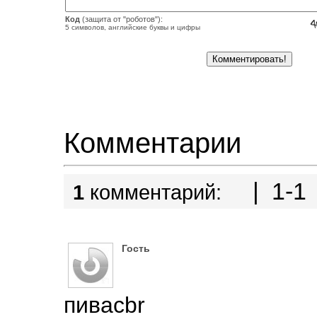
Код
(защита от "роботов"):
5 символов, английские буквы и цифры
Комментарии
| 1-1 
1
комментарий:
Гость
пивасbr