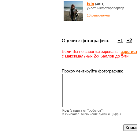
ixia
(
4811
)
участник/фоторепортер
16 репортажей
Оцените фотографию:
+
1
+
2
Если Вы не зарегистрированы,
зарегис
с максимальных
2
-х баллов до
5
-ти.
Прокомментируйте фотографию:
Код
(защита от "роботов"):
5 символов, английские буквы и цифры