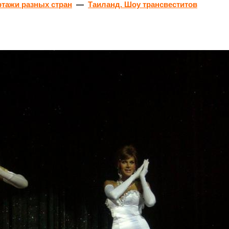
ртажи разных стран
—
Таиланд. Шоу трансвеститов