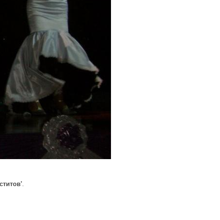
ститов'
.