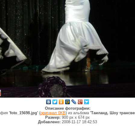
Описание фотографии:
афия
'foto_15698.jpg'
(
оригинал 0KB
) из альбома
'Таиланд. Шоу трансве
Размер:
900 px
x
674 px
Добавлено:
2008-11-17 18:42:53