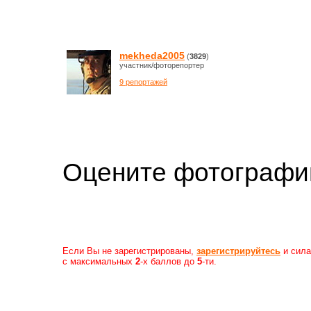
mekheda2005
(
3829
)
участник/фоторепортер
9 репортажей
Оцените фотогр
Если Вы не зарегистрированы,
зарегистрируйтесь
и сила
с максимальных
2
-х баллов до
5
-ти.