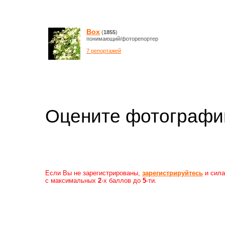
Box
(
1855
)
понимающий/фоторепортер
7 репортажей
Оцените фотогр
Если Вы не зарегистрированы,
зарегистрируйтесь
и сила
с максимальных
2
-х баллов до
5
-ти.