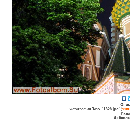
Опис
Фотография
'foto_11328.jpg'
(
ориг
Разм
Добавле