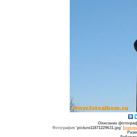
Описание фотогра
Фотография
'picture11871229631.jpg'
(
оригин
Разм
Добавле