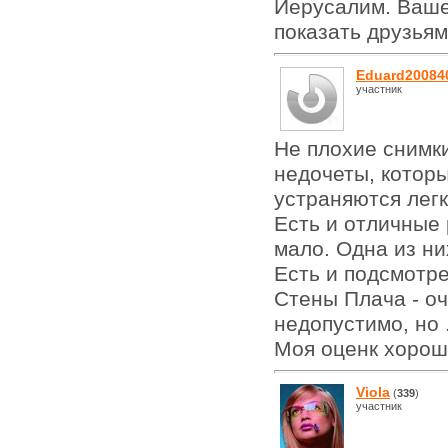
Иерусалим. Ваше
показать друзьям
Eduard20084
участник
Не плохие снимки
недочеты, котор
устраняются лег
Есть и отличные 
мало. Одна из ни
Есть и подсмотр
Стены Плача - оч
недопустимо, но .
Моя оценк хоро
Viola
(
339
)
участник