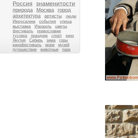
Россия
знаменитости
природа
Москва
город
архитектура
артисты
люди
Иерусалим
события
улица
выставка
Израиль
цветы
фестиваль
православие
тусовка
праздник
спорт
кино
Якутия
Сибирь
зима
горы
кинофестиваль
море
музей
путешествие
животные
парк