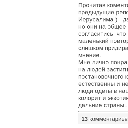
Прочитав комент
предыдущие репо
Иерусалима") - д
но они на общее 
согласитись, что
маленький повтор
слишком придират
мнение.
Мне лично понра
на людей застигн
постановочного к
естественны и н
люди одеты в нац
колорит и экзотик
дальние страны..
13
комментариев