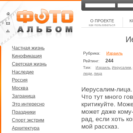
О ПРОЕКТЕ
К
как пользоваться
И
Частная жизнь
Рубрика:
Израиль
Кинофикация
244
Рейтинг:
Светская жизнь
Тэги:
Израиль
,
Иерусалим
,
Наследие
люди
,
лица
Россия
Москва
Иерусалим-лица..
Что тут много го
Заграница
критикуйте. Може
Это интересно
может даже кому-
Праздники
рад, если хоть к
Спорт экстрим
мой рассказ.
Архитектура