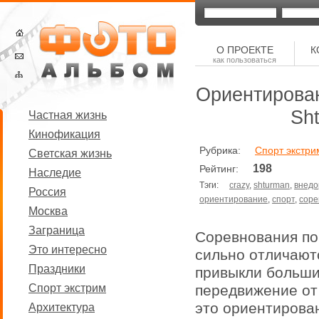
О ПРОЕКТЕ
К
как пользоваться
Ориентирован
Sh
Частная жизнь
Кинофикация
Рубрика:
Спорт экстри
Светская жизнь
198
Рейтинг:
Наследие
Тэги:
crazy
,
shturman
,
внедо
Россия
ориентирование
,
спорт
,
соре
Москва
Заграница
Соревнования по
Это интересно
сильно отличают
Праздники
привыкли больши
Спорт экстрим
передвижение от 
это ориентирова
Архитектура