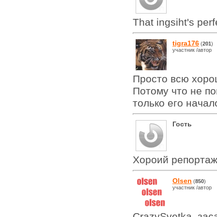
That ingsiht's per
tigra176
(
201
)
участник /автор
Просто всю хоро
Потому что не по
только его начал
Гость
Хороий репорта
Olsen
(
850
)
участник /автор
CrazySvetka, зас