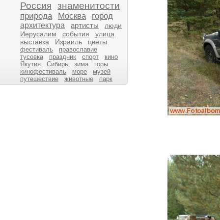
Россия
знаменитости
природа
Москва
город
архитектура
артисты
люди
Иерусалим
события
улица
выставка
Израиль
цветы
фестиваль
православие
тусовка
праздник
спорт
кино
Якутия
Сибирь
зима
горы
кинофестиваль
море
музей
путешествие
животные
парк