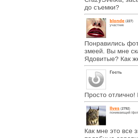
до съемки?
blonde
(
227
)
участник
Понравились фот
змеей. Вы мне ск
Ядовитые? Как ж
Гость
Просто отлично!
Ilves
(
2792
)
понимающий /фот
Как мне это все 