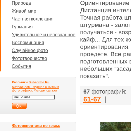
Ориентирование 
Природа
Дистанция интелл
Живой мир
Точная работа ш
Частная коллекция
штурмана - залог
Гурмания
получаться - воз
Удивительное и непознанное
кайф... Для тех 
Воспоминания
ориентирования. 
Случайное фото
проедете. Все ра
Фототворчество
подготовленных в
События
небольших "засад
показать".
Рассылки
Subscribe.Ru
Фотоальбом - журнал о жизни в
67
фотографий:
фотографиях. Фоторепортажи
61-67
|
Фоторепортажи по тэгам: