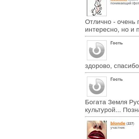
понимающий /фот
Отлично - очень 
интересно, но и 
Гость
здорово, спасибо
Гость
Богата Земля Ру
культурой... Поз
blonde
(
227
)
участник