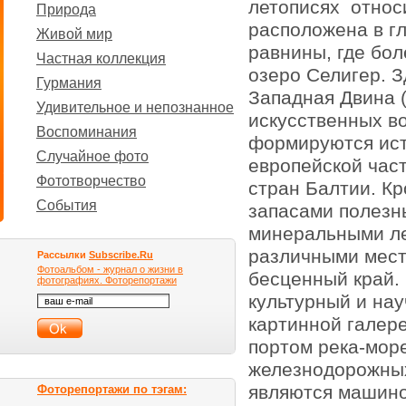
летописях относи
Природа
расположена в г
Живой мир
равнины, где бол
Частная коллекция
озеро Селигер. З
Гурмания
Западная Двина (
Удивительное и непознанное
искусственных в
Воспоминания
формируются ист
Случайное фото
европейской част
Фототворчество
стран Балтии. Кр
События
запасами полезн
минеральными ле
различными место
Рассылки
Subscribe.Ru
Фотоальбом - журнал о жизни в
бесценный край.
фотографиях. Фоторепортажи
культурный и нау
картинной галер
портом река-мор
железнодорожных
являются машино
Фоторепортажи по тэгам: