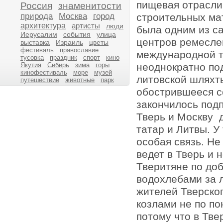
пищевая отрасли
Россия
знаменитости
природа
Москва
город
строительных мат
архитектура
артисты
люди
была одним из с
Иерусалим
события
улица
центров ремесле
выставка
Израиль
цветы
фестиваль
православие
международной т
тусовка
праздник
спорт
кино
Якутия
Сибирь
зима
горы
неоднократно по
кинофестиваль
море
музей
литовской шляхты
путешествие
животные
парк
обострившееся с
закончилось под
Тверь и Москву 
татар и Литвы. У
особая связь. Не
ведет в Тверь и 
Тверитяне по до
водохлебами за 
жителей Тверског
козлами не по по
потому что в Тве