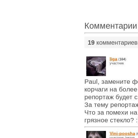
Комментарии
19
комментариев
liga
(
164
)
участник
Paul, замените ф
корчаги на более
репортаж будет 
За тему репортаж
Что за помехи н
грязное стекло? :
Vini-poosha
(
участник /автор