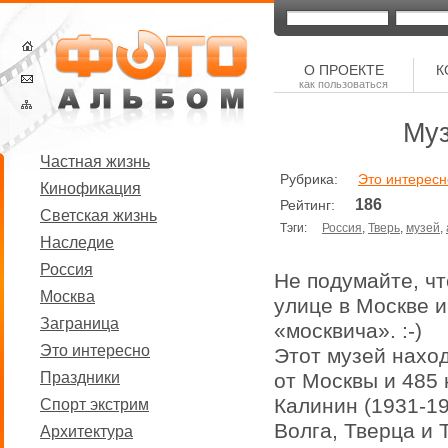
О ПРОЕКТЕ
К
как пользоваться
Муз
Частная жизнь
Рубрика:
Это интересн
Кинофикация
186
Рейтинг:
Светская жизнь
Тэги:
Россия
,
Тверь
,
музей
,
Наследие
Россия
Не подумайте, чт
Москва
улице в Москве и
Заграница
«москвича». :-)
Это интересно
Этот музей наход
Праздники
от Москвы и 485 
Калинин (1931-199
Спорт экстрим
Волга, Тверца и 
Архитектура