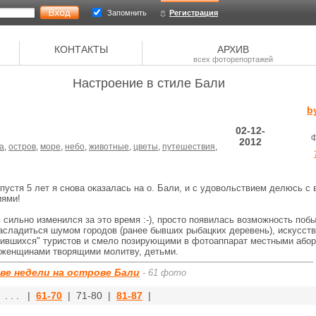
Запомнить
Регистрация
КОНТАКТЫ
АРХИВ
всех фоторепортажей
Настроение в стиле Бали
b
02-12-
ф
2012
а
,
остров
,
море
,
небо
,
животные
,
цветы
,
путешествия
,
пустя 5 лет я снова оказалась на о. Бали, и с удовольствием делюсь с
иями!
в сильно изменился за это время :-), просто появилась возможность побы
насладиться шумом городов (ранее бывших рыбацких деревень), искусств
ившихся" туристов и смело позирующими в фотоаппарат местными абор
, женщинами творящими молитву, детьми.
ве недели на острове Бали
- 61 фото
. . . |
61-70
| 71-80 |
81-87
|