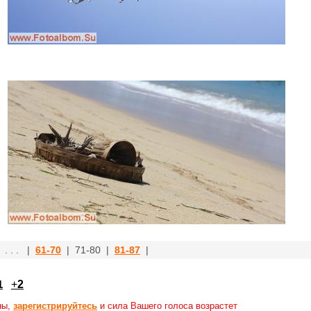
. . . |
61-70
| 71-80 |
81-87
|
1
+
2
ны,
зарегистрируйтесь
и сила Вашего голоса возрастет