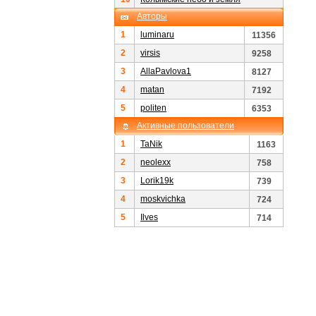
Авторы
1
luminaru
11356
2
virsis
9258
3
AllaPavlova1
8127
4
matan
7192
5
politen
6353
Активные пользователи
1
TaNik
1163
2
neolexx
758
3
Lorik19k
739
4
moskvichka
724
5
Ilves
714