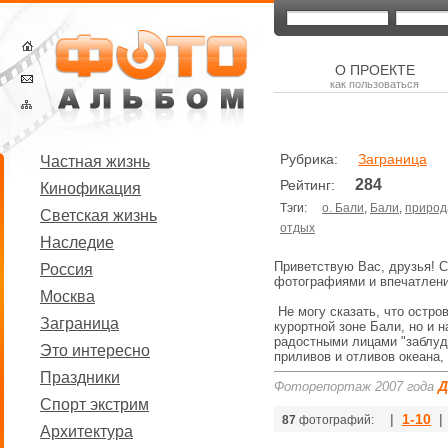
О ПРОЕКТЕ
как пользоваться
Рубрика:
Заграница
Частная жизнь
284
Рейтинг:
Кинофикация
Тэги:
о. Бали
,
Бали
,
природ
Светская жизнь
отдых
Наследие
Приветствую Вас, друзья! С
Россия
фотографиями и впечатлен
Москва
Не могу сказать, что остро
Заграница
курортной зоне Бали, но и 
радостными лицами "заблуд
Это интересно
приливов и отливов океана
Праздники
Д
Фоторепортаж 2007 года
Спорт экстрим
|
1-10
| 
87
фотографий:
Архитектура