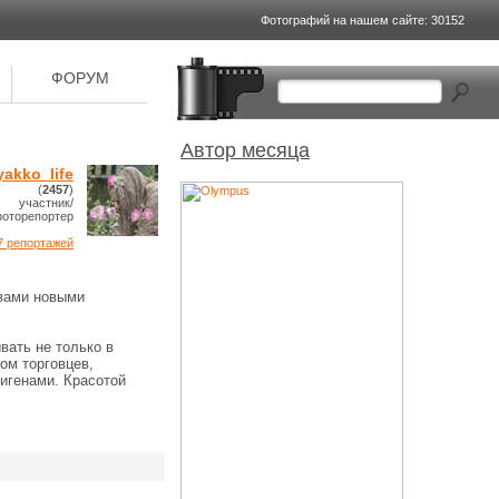
Фотографий на
нашем сайте: 30152
ФОРУМ
Автор месяца
yakko_life
(
2457
)
участник/
оторепортер
7 репортажей
 вами новыми
вать не только в
ом торговцев,
игенами. Красотой