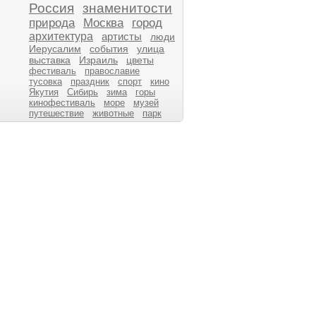
Россия
знаменитости
природа
Москва
город
архитектура
артисты
люди
Иерусалим
события
улица
выставка
Израиль
цветы
фестиваль
православие
тусовка
праздник
спорт
кино
Якутия
Сибирь
зима
горы
кинофестиваль
море
музей
путешествие
животные
парк