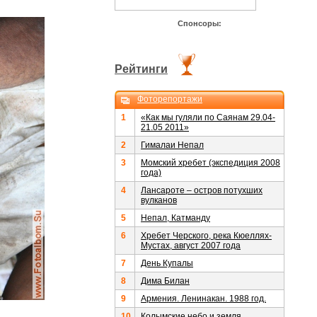
Спонсоры:
Рейтинги
Фоторепортажи
1
«Как мы гуляли по Саянам 29.04-
21.05 2011»
2
Гималаи Непал
3
Момский хребет (экспедиция 2008
года)
4
Лансароте – остров потухших
вулканов
5
Непал, Катманду
6
Хребет Черского, река Кюеллях-
Мустах, август 2007 года
7
День Купалы
8
Дима Билан
9
Армения. Ленинакан. 1988 год.
10
Колымские небо и земля