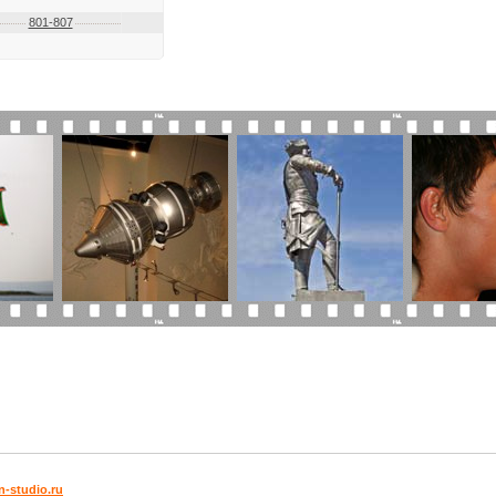
801-807
-studio.ru