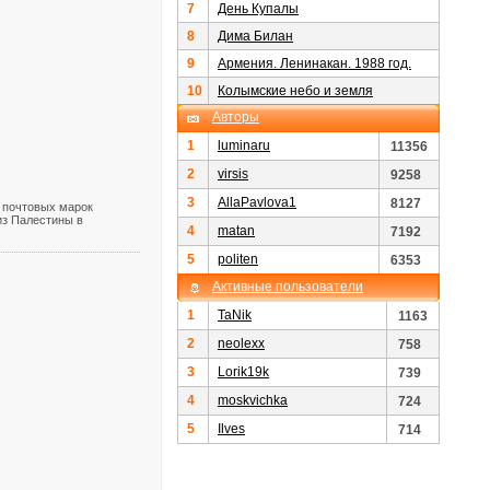
7
День Купалы
8
Дима Билан
9
Армения. Ленинакан. 1988 год.
10
Колымские небо и земля
Авторы
1
luminaru
11356
2
virsis
9258
3
AllaPavlova1
8127
 почтовых марок
из Палестины в
4
matan
7192
5
politen
6353
Активные пользователи
1
TaNik
1163
2
neolexx
758
3
Lorik19k
739
4
moskvichka
724
5
Ilves
714