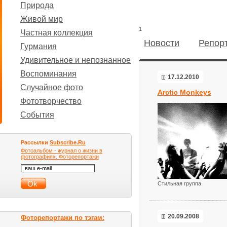
Природа
Живой мир
1
Частная коллекция
Новости
Репор
Гурмания
Удивительное и непознанное
Воспоминания
17.12.2010
Случайное фото
Arctic Monkeys
Фототворчество
События
Рассылки
Subscribe.Ru
Фотоальбом - журнал о жизни в
фотографиях. Фоторепортажи
Стильная группа
20.09.2008
Фоторепортажи по тэгам: