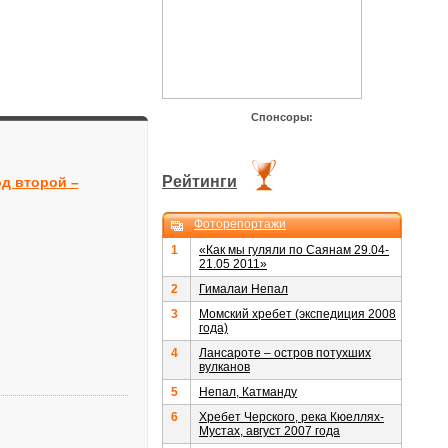
Спонсоры:
Рейтинги
д второй –
Фоторепортажи
1
«Как мы гуляли по Саянам 29.04-
21.05 2011»
2
Гималаи Непал
3
Момский хребет (экспедиция 2008
года)
4
Лансароте – остров потухших
вулканов
5
Непал, Катманду
6
Хребет Черского, река Кюеллях-
Мустах, август 2007 года