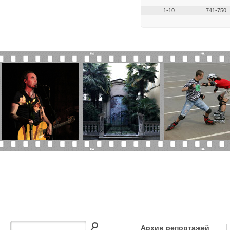
1-10
. . .
741-750
Архив репортажей