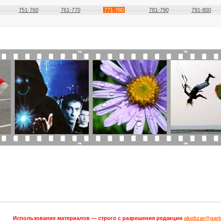
751-760
761-770
771-780
781-790
791-800
Использование материалов — строго с разрешения редакции
akobzar@garin