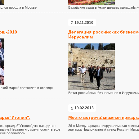
слов прошла в Москве
Бахайские сады в Акко- шедевр ландшафтн
19.11.2010
рш-2010
Делегация российских бизнесм
Иерусалим
ский марш" состоялся в столице
Визит российских бизнесменов в Иерусалим
19.02.2013
арке"Утопия".
Место встречи:книжная ярмарк
рке орхидей"Утопия",что находится
26-я Международная иерусалимская книжна
зраиле.Недавно я сумел посетить еще
ярмарка.Национальный стенд России. Мих
меня получилось...