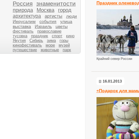
Россия
знаменитости
Праздник оленево
природа
Москва
город
архитектура
артисты
люди
Иерусалим
события
улица
выставка
Израиль
цветы
фестиваль
православие
тусовка
праздник
спорт
кино
Якутия
Сибирь
зима
горы
кинофестиваль
море
музей
путешествие
животные
парк
Крайний север России
16.01.2013
«Подарок для мам