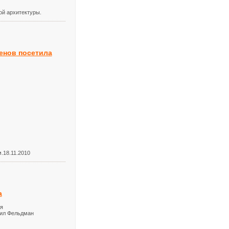
ой архитектуры.
енов посетила
.18.11.2010
а
я
аил Фельдман